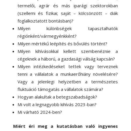
termelői, agrár és más iparági szektorokban
(szellemi és fizikai; saját – kölcsönzött – diák
foglalkoztatott bontásban)?
Milyen különbségek tapasztalhatók
régiónként/vármegyénkként?
Milyen mértékű leépítés és bővülés történt?
Milyen kihívásokkal kellett szembenéznie a
cégeknek a háború, a gazdasági válság kapcsán?
Milyen intézkedéseket tettek vagy terveznek
tenni a vállalatok a munkaerőhiány növelésére?
Vagy a jelenlegi helyzetben a természetes
fluktuáció támogatás a vállalatok számára?
Hogyan alakultak a betegszabadságok?
Mi volt a legnagyobb kihívás 2023-ban?
Mi várható 2024-ben?
Miért éri meg a kutatásban való ingyenes