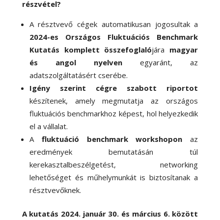
részvétel?
A résztvevő cégek automatikusan jogosultak a
2024-es Országos Fluktuációs Benchmark
Kutatás komplett összefoglaló
jára
magyar
és angol nyelven
egyaránt, az
adatszolgáltatásért cserébe.
Igény szerint cégre szabott riportot
készítenek, amely megmutatja az országos
fluktuációs benchmarkhoz képest, hol helyezkedik
el a vállalat.
A
fluktuáció benchmark workshopon
az
eredmények bemutatásán túl
kerekasztalbeszélgetést, networking
lehetőséget és műhelymunkát is biztosítanak a
résztvevőknek.
A kutatás 2024. január 30. és március 6. között