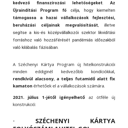
kedvező finanszírozási lehetőségeket
.
Az
Újraindítási Program fő
célja, hogy kiemelten
támogassa a hazai vállalkozások fejlesztési,
beruházási céljainak megvalósítását
, illetve
segítse a kis-és középvállalkozói szektor likviditási
forráshoz való hozzáférését pandémiás időszakból
való kilábalás fázisában.
A Széchenyi Kártya Program új hitelkonstrukciói
minden eddiginél kedvezőbb kondíciókkal,
rendkívül alacsony
,
a teljes futamidő alatt fix
kamaton
érhetőek el a vállalkozások számára.
2021. július 1-jétől igényelhető
az ötféle új
konstrukció:
·
SZÉCHENYI KÁRTYA