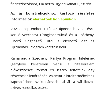
finanszírozására, FIX nettó ügyleti kamat 0,5%/év.
Az új konstrukciókhoz tartozó részletes
információk
elérhetőek honlapunkon.
szeptember 1-től az újonnan bevezetésre
kerülő Széchenyi Lízingkonstrukció és a Széchenyi
Önerő Kiegészítő Hitel is elérhető lesz az
Újraindítási
Program keretein belül.
Kamaránk a Széchenyi Kártya Program hiteleinek
igénylése keretében végzi a hitelkérelem
előkészítését, formai és kizáró feltételek egy
részének ellenőrzését, valamint a hiteltermékekhez
kapcsolódóan szaktanácsadással áll a vállalkozók
szíves rendelkezésére.