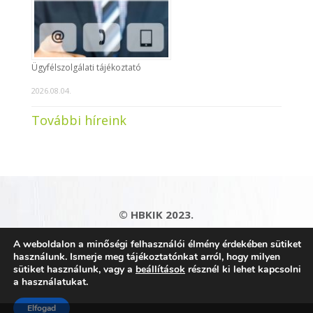
Ügyfélszolgálati tájékoztató
2026.08.04.
További híreink
© HBKIK 2023.
Adatkezelési tájékoztató
|
Impresszum
|
A weboldalon a minőségi felhasználói élmény érdekében sütiket
Kapcsolat
|
Honlaptérkép
használunk. Ismerje meg tájékoztatónkat arról, hogy milyen
sütiket használunk, vagy a
beállítások
résznél ki lehet kapcsolni
a használatukat.
Elfogad