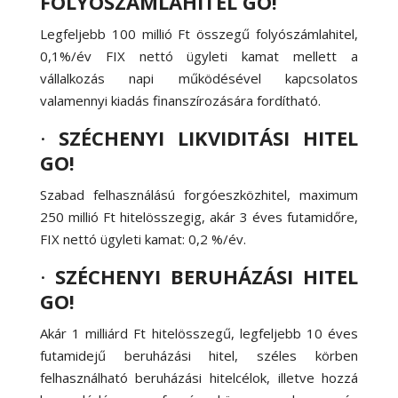
FOLYÓSZÁMLAHITEL GO!
Legfeljebb 100 millió Ft összegű folyószámlahitel,
0,1%/év FIX nettó ügyleti kamat mellett a
vállalkozás napi működésével kapcsolatos
valamennyi kiadás finanszírozására fordítható.
·
SZÉCHENYI LIKVIDITÁSI HITEL
GO!
Szabad felhasználású forgóeszközhitel, maximum
250 millió Ft hitelösszegig, akár 3 éves futamidőre,
FIX nettó ügyleti kamat: 0,2 %/év.
·
SZÉCHENYI BERUHÁZÁSI HITEL
GO!
Akár 1 milliárd Ft hitelösszegű, legfeljebb 10 éves
futamidejű beruházási hitel, széles körben
felhasználható beruházási hitelcélok, illetve hozzá