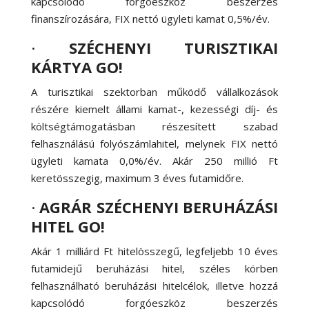
kapcsolódó forgóeszköz beszerzés
finanszírozására, FIX nettó ügyleti kamat 0,5%/év.
·
SZÉCHENYI TURISZTIKAI
KÁRTYA GO!
A turisztikai szektorban működő vállalkozások
részére kiemelt állami kamat-, kezességi díj- és
költségtámogatásban részesített szabad
felhasználású folyószámlahitel, melynek FIX nettó
ügyleti kamata 0,0%/év. Akár 250 millió Ft
keretösszegig, maximum 3 éves futamidőre.
·
AGRÁR SZÉCHENYI BERUHÁZÁSI
HITEL GO!
Akár 1 milliárd Ft hitelösszegű, legfeljebb 10 éves
futamidejű beruházási hitel, széles körben
felhasználható beruházási hitelcélok, illetve hozzá
kapcsolódó forgóeszköz beszerzés