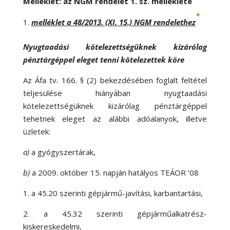
Melléklet: az NGM rendelet 1. sz. melléklete
*
melléklet a 48/2013. (XI. 15.) NGM rendelethez
Nyugtaadási kötelezettségüknek kizárólag
pénztárgéppel eleget tenni kötelezettek köre
Az Áfa tv. 166. § (2) bekezdésében foglalt feltétel
teljesülése hiányában nyugtaadási
kötelezettségüknek kizárólag pénztárgéppel
tehetnek eleget az alábbi adóalanyok, illetve
üzletek:
a)
a gyógyszertárak,
b)
a 2009. október 15. napján hatályos TEÁOR ’08
1. a 45.20 szerinti gépjármű-javítási, karbantartási,
2. a 45.32 szerinti gépjárműalkatrész-
kiskereskedelmi,