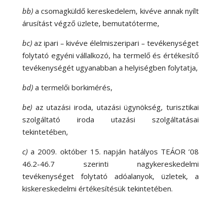
bb)
a csomagküldő kereskedelem, kivéve annak nyílt
árusítást végző üzlete, bemutatóterme,
bc)
az ipari – kivéve élelmiszeripari – tevékenységet
folytató egyéni vállalkozó, ha termelő és értékesítő
tevékenységét ugyanabban a helyiségben folytatja,
bd)
a termelői borkimérés,
be)
az utazási iroda, utazási ügynökség, turisztikai
szolgáltató iroda utazási szolgáltatásai
tekintetében,
c)
a 2009. október 15. napján hatályos TEÁOR ’08
46.2-46.7 szerinti nagykereskedelmi
tevékenységet folytató adóalanyok, üzletek, a
kiskereskedelmi értékesítésük tekintetében.