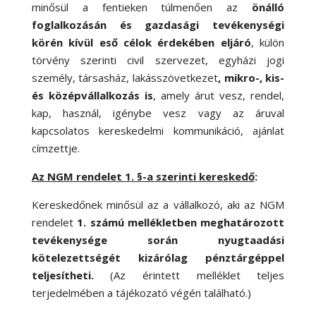
minősül a fentieken túlmenően az
önálló
foglalkozásán és gazdasági tevékenységi
körén kívül eső célok érdekében eljáró
, külön
törvény szerinti civil szervezet, egyházi jogi
személy, társasház, lakásszövetkezet
, mikro-, kis-
és középvállalkozás is
, amely árut vesz, rendel,
kap, használ, igénybe vesz vagy az áruval
kapcsolatos kereskedelmi kommunikáció, ajánlat
címzettje.
Az NGM rendelet 1. §-a szerinti kereskedő
:
Kereskedőnek minősül az a vállalkozó, aki az NGM
rendelet
1. számú mellékletben meghatározott
tevékenysége során nyugtaadási
kötelezettségét kizárólag pénztárgéppel
teljesítheti.
(Az érintett melléklet teljes
terjedelmében a tájékozató végén található.)