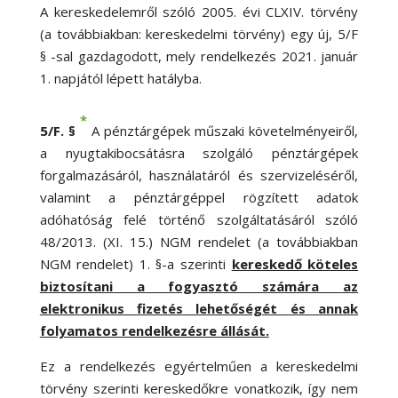
A kereskedelemről szóló 2005. évi CLXIV. törvény
(a továbbiakban: kereskedelmi törvény) egy új, 5/F
§ -sal gazdagodott, mely rendelkezés 2021. január
1. napjától lépett hatályba.
*
5/F. §
A pénztárgépek műszaki követelményeiről,
a nyugtakibocsátásra szolgáló pénztárgépek
forgalmazásáról, használatáról és szervizeléséről,
valamint a pénztárgéppel rögzített adatok
adóhatóság felé történő szolgáltatásáról szóló
48/2013. (XI. 15.) NGM rendelet (a továbbiakban
NGM rendelet) 1. §-a szerinti
kereskedő köteles
biztosítani a fogyasztó számára az
elektronikus fizetés lehetőségét és annak
folyamatos rendelkezésre állását.
Ez a rendelkezés egyértelműen a kereskedelmi
törvény szerinti kereskedőkre vonatkozik, így nem