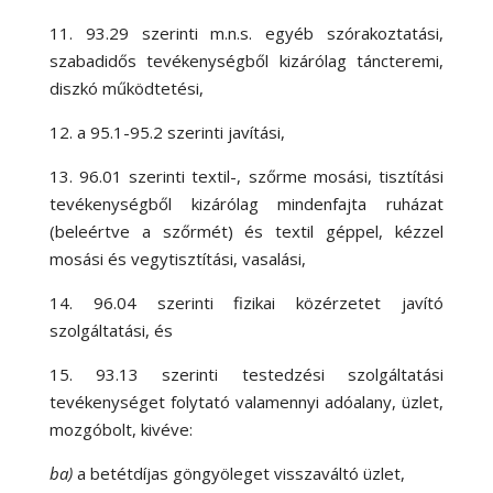
11. 93.29 szerinti m.n.s. egyéb szórakoztatási,
szabadidős tevékenységből kizárólag táncteremi,
diszkó működtetési,
12. a 95.1-95.2 szerinti javítási,
13. 96.01 szerinti textil-, szőrme mosási, tisztítási
tevékenységből kizárólag mindenfajta ruházat
(beleértve a szőrmét) és textil géppel, kézzel
mosási és vegytisztítási, vasalási,
14. 96.04 szerinti fizikai közérzetet javító
szolgáltatási, és
15. 93.13 szerinti testedzési szolgáltatási
tevékenységet folytató valamennyi adóalany, üzlet,
mozgóbolt, kivéve:
ba)
a betétdíjas göngyöleget visszaváltó üzlet,