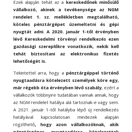
Ezek alapján tehát az a
kereskedőnek minősülő
vállalkozó, akinek a tevékenysége az NGM
rendelet 1. sz. mellékletben megtalálható,
köteles pénztárgépet üzemeltetni és gépi
nyugtát adni
.
A 2020. január 1-től érvényben
lévő Kereskedelmi törvényi rendelkezés ezen
gazdasági szereplőkre vonatkozik, nekik kell
tehát biztosítani az elektronikus fizetés
lehetőségét is.
Tekintettel arra, hogy a
pénztárgéppel történő
nyugtaadásra kötelezett személyek köre egy,
már régebb óta érvényben lévő szabály
, ezért a
vállalkozók többnyire tudatában vannak annak, hogy
az NGM rendelet hatálya alá tartoznak-e vagy sem.
A 2021. január 1-től hatályba lépő új rendelkezés
hatályával kapcsolatosan mindezek alapján
rögzíthető
, hogy azon vállalkozóknak, akik
pénztárgépes nyugtaadásra kötelezettek