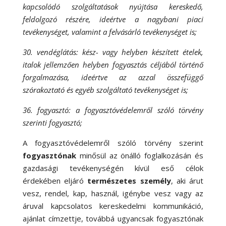
kapcsolódó szolgáltatások nyújtása kereskedő,
feldolgozó részére, ideértve a nagybani piaci
tevékenységet, valamint a felvásárló tevékenységet is;
30. vendéglátás: kész- vagy helyben készített ételek,
italok jellemzően helyben fogyasztás céljából történő
forgalmazása, ideértve az azzal összefüggő
szórakoztató és egyéb szolgáltató tevékenységet is;
36. fogyasztó: a fogyasztóvédelemről szóló törvény
szerinti fogyasztó;
A fogyasztóvédelemről szóló törvény szerint
fogyasztónak
minősül az önálló foglalkozásán és
gazdasági tevékenységén kívül eső célok
érdekében eljáró
természetes személy
, aki árut
vesz, rendel, kap, használ, igénybe vesz vagy az
áruval kapcsolatos kereskedelmi kommunikáció,
ajánlat címzettje, továbbá ugyancsak fogyasztónak