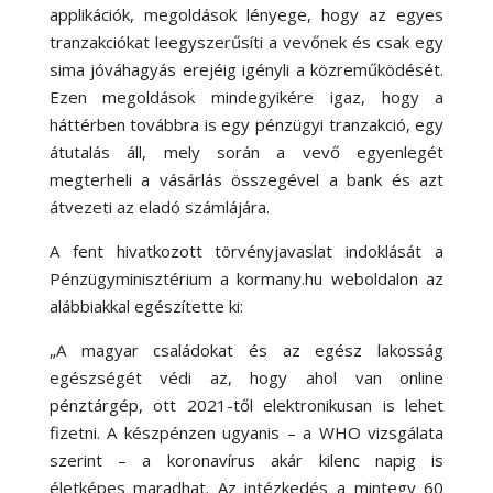
applikációk, megoldások lényege, hogy az egyes
tranzakciókat leegyszerűsíti a vevőnek és csak egy
sima jóváhagyás erejéig igényli a közreműködését.
Ezen megoldások mindegyikére igaz, hogy a
háttérben továbbra is egy pénzügyi tranzakció, egy
átutalás áll, mely során a vevő egyenlegét
megterheli a vásárlás összegével a bank és azt
átvezeti az eladó számlájára.
A fent hivatkozott törvényjavaslat indoklását a
Pénzügyminisztérium a kormany.hu weboldalon az
alábbiakkal egészítette ki:
„A magyar családokat és az egész lakosság
egészségét védi az, hogy ahol van online
pénztárgép, ott 2021-től elektronikusan is lehet
fizetni. A készpénzen ugyanis – a WHO vizsgálata
szerint – a koronavírus akár kilenc napig is
életképes maradhat. Az intézkedés a mintegy 60