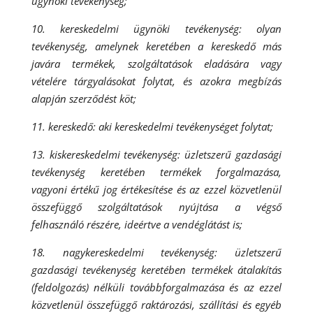
ügynöki tevékenység;
10. kereskedelmi ügynöki tevékenység: olyan
tevékenység, amelynek keretében a kereskedő más
javára termékek, szolgáltatások eladására vagy
vételére tárgyalásokat folytat, és azokra megbízás
alapján szerződést köt;
11. kereskedő: aki kereskedelmi tevékenységet folytat;
13. kiskereskedelmi tevékenység: üzletszerű gazdasági
tevékenység keretében termékek forgalmazása,
vagyoni értékű jog értékesítése és az ezzel közvetlenül
összefüggő szolgáltatások nyújtása a végső
felhasználó részére, ideértve a vendéglátást is;
18. nagykereskedelmi tevékenység: üzletszerű
gazdasági tevékenység keretében termékek átalakítás
(feldolgozás) nélküli továbbforgalmazása és az ezzel
közvetlenül összefüggő raktározási, szállítási és egyéb