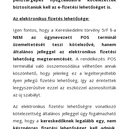
biztosítaniuk kell az e-fizetési lehetőséget is.
Az elektronikus fizetés lehetősége:
Igen fontos, hogy a Kereskedelmi törvény 5/F §-a
NEM az úgynevezett POS terminál
üzemeltetését teszi kötelezővé, hanem
általános jelleggel az elektronikus fizetési
lehetőség megteremtését.
A rendelkezés POS
terminállal való összemosódása vélhetően annak
köszönhető, hogy jelenleg ez a legelterjedtebb
ilyen jellegű fizetési lehetőség, így az érintettek
leegyszerűsítve ezzel az eszközzel azonosították
az új szabályt.
Az elektronikus fizetési lehetőségre vonatkozó
kötelezettség általános jelleggel úgy fogalmazható
meg, hogy a
kereskedőknek
legalább egy, nem
készpénzes fizetési lehetőséget kell adniuk
,