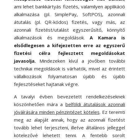
ami lehet bankkártyás fizetés, valamilyen applikáció
alkalmazása (pl. SimplePay, SoftPOS), azonnali
átutalás (pl. QR-kódos) fizetés, vagy más, az
azonnali fizetést/utalást egyszerűsítő, könnyítő
alkalmazások és megoldások.
A Kamara is
elsődlegesen a kifejezetten erre az egyszerű
fizetési célra fejlesztett megoldásokat
javasolja.
Mindezeken kívül a jövőben további
technikai megoldások is várhatók, mivel az érintett
vállalkozások folyamatosan újabb és újabb
fejlesztéseket hajtanak végre.
A tavalyi évben bevezetett rendelkezéseknek
köszönhetően mára a
belföldi átutalások azonnali
jóváírására minden pénzintézet köteles
. Ez teremti
meg az alapját annak, hogy az azonnali fizetést
tovább lehet terjeszteni, illetve általános jelleggel
kötelezővé lehetett tenni. A fentebb sorolt