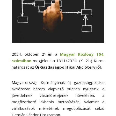
2024. október 21-én a
Magyar Közlöny 104.
számában
megjelent a 1311/2024. (X. 21.) Korm.
határozat az
Új Gazdaságpolitikai Akciótervről.
Magyarország Kormányának új gazdaságpolitikai
akcióterve három alapvető pilléren nyugszik: a
jövedelmek vásárlóerejének növelésén, a
megfizethető lakhatás biztosításán, valamint a
vállalkozások méretének megduplázását célzó
Demján Sándor Programon.