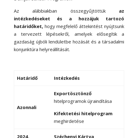
Az alábbiakban összegyűjtöttük
az
intézkedéseket és a hozzájuk tartozó
határidőket,
hogy megfelelő áttekintést nyújtsunk
a tervezett lépésekről, amelyek elősegítik a
gazdaság újbóli lendületbe hozását és a társadalmi
konjunktúra helyreállítását.
Határidő
Intézkedés
Exportösztönző
hitelprogramok újraindítása
Azonnali
Kifektetési hitelprogram
meghirdetése
2024.
Széchenyi Kártya