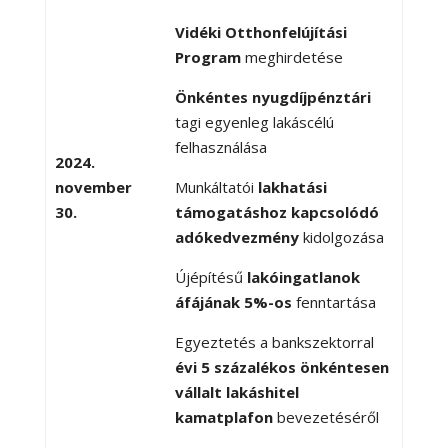
Vidéki Otthonfelújítási
Program
meghirdetése
Önkéntes nyugdíjpénztári
tagi egyenleg lakáscélú
felhasználása
2024.
november
Munkáltatói
lakhatási
30.
támogatáshoz kapcsolódó
adókedvezmény
kidolgozása
Újépítésű
lakóingatlanok
áfájának 5%-os
fenntartása
Egyeztetés a bankszektorral
évi 5 százalékos önkéntesen
vállalt lakáshitel
kamatplafon
bevezetéséről