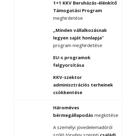
1+1 KKV Beruházás-élénkítő
Támogatási Program
meghirdetése
„Minden vállalkozásnak
legyen saját honlapja”
program meghirdetése
EU-s programok
felgyorsítása
KKV-szektor
adminisztrációs terheinek
csökkentése
Hároméves
bérmegállapodás
megkötése
A személyi jövedelemadóról
szóló törvény szerinti
családi