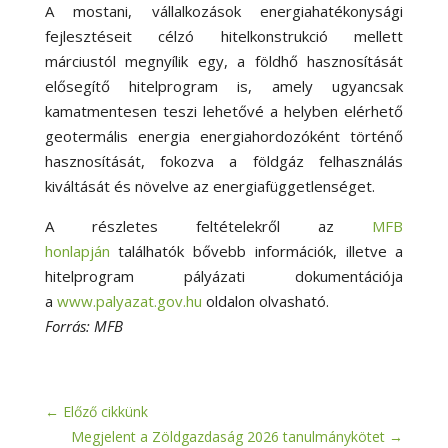
A mostani, vállalkozások energiahatékonysági
fejlesztéseit célzó hitelkonstrukció mellett
márciustól megnyílik egy, a földhő hasznosítását
elősegítő hitelprogram is, amely ugyancsak
kamatmentesen teszi lehetővé a helyben elérhető
geotermális energia energiahordozóként történő
hasznosítását, fokozva a földgáz felhasználás
kiváltását és növelve az energiafüggetlenséget.
A részletes feltételekről az
MFB
honlapján
találhatók bővebb információk, illetve a
hitelprogram pályázati dokumentációja
a
www.palyazat.gov.hu
oldalon olvasható.
Forrás: MFB
←
Előző cikkünk
Megjelent a Zöldgazdaság 2026 tanulmánykötet
→