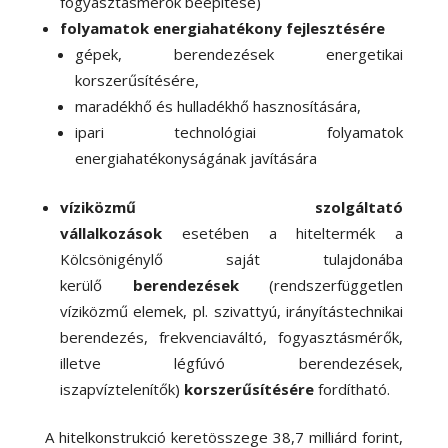
fogyasztásmérők beépítése)
folyamatok energiahatékony fejlesztésére
gépek, berendezések energetikai
korszerűsítésére,
maradékhő és hulladékhő hasznosítására,
ipari technológiai folyamatok
energiahatékonyságának javítására
víziközmű szolgáltató
vállalkozások
esetében a hiteltermék a
Kölcsönigénylő saját tulajdonába
kerülő
berendezések
(rendszerfüggetlen
víziközmű elemek, pl. szivattyú, irányítástechnikai
berendezés, frekvenciaváltó, fogyasztásmérők,
illetve légfúvó berendezések,
iszapvíztelenítők)
korszerűsítésére
fordítható.
A hitelkonstrukció keretösszege 38,7 milliárd forint,