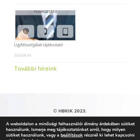
Ügyfélszolgálati tájékoztató
2026.08.04.
További híreink
© HBKIK 2023.
Adatkezelési tájékoztató
|
Impresszum
|
A weboldalon a minőségi felhasználói élmény érdekében sütiket
Kapcsolat
|
Honlaptérkép
használunk. Ismerje meg tájékoztatónkat arról, hogy milyen
sütiket használunk, vagy a
beállítások
résznél ki lehet kapcsolni