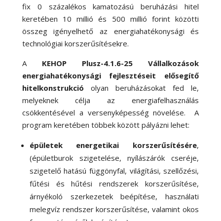
fix 0 százalékos kamatozású beruházási hitel
keretében 10 millió és 500 millió forint közötti
összeg igényelhető az energiahatékonysági és
technológiai korszerűsítésekre.
A
KEHOP Plusz-4.1.6-25 Vállalkozások
energiahatékonysági fejlesztéseit elősegítő
hitelkonstrukció
olyan beruházásokat fed le,
melyeknek célja az energiafelhasználás
csökkentésével a versenyképesség növelése. A
program keretében többek között pályázni lehet:
épületek energetikai korszerűsítésére
,
(épületburok szigetelése, nyílászárók cseréje,
szigetelő hatású függönyfal, világítási, szellőzési,
fűtési és hűtési rendszerek korszerűsítése,
árnyékoló szerkezetek beépítése, használati
melegvíz rendszer korszerűsítése, valamint okos