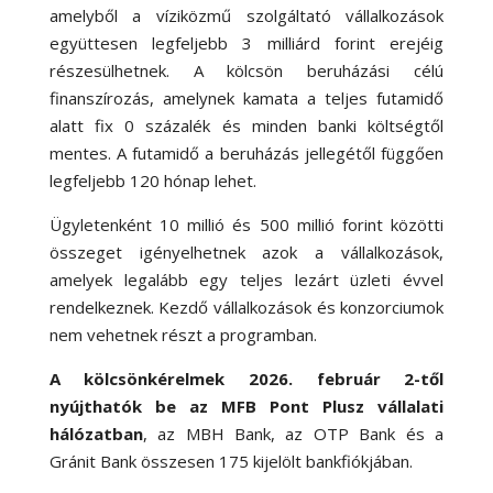
amelyből a víziközmű szolgáltató vállalkozások
együttesen legfeljebb 3 milliárd forint erejéig
részesülhetnek. A kölcsön beruházási célú
finanszírozás, amelynek kamata a teljes futamidő
alatt fix 0 százalék és minden banki költségtől
mentes. A futamidő a beruházás jellegétől függően
legfeljebb 120 hónap lehet.
Ügyletenként 10 millió és 500 millió forint közötti
összeget igényelhetnek azok a vállalkozások,
amelyek legalább egy teljes lezárt üzleti évvel
rendelkeznek. Kezdő vállalkozások és konzorciumok
nem vehetnek részt a programban.
A kölcsönkérelmek
2026. február 2-től
nyújthatók be az MFB Pont Plusz vállalati
hálózatban
, az MBH Bank, az OTP Bank és a
Gránit Bank összesen 175 kijelölt bankfiókjában.