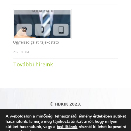
Ügyfélszolgálati tájékoztató
2026.08.04.
További híreink
© HBKIK 2023.
Adatkezelési tájékoztató
|
Impresszum
|
A weboldalon a minőségi felhasználói élmény érdekében sütiket
Kapcsolat
|
Honlaptérkép
használunk. Ismerje meg tájékoztatónkat arról, hogy milyen
sütiket használunk, vagy a
beállítások
résznél ki lehet kapcsolni