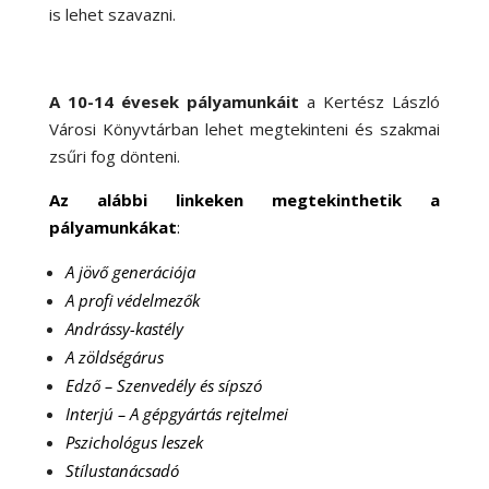
is lehet szavazni.
A 10-14 évesek pályamunkáit
a Kertész László
Városi Könyvtárban lehet megtekinteni és szakmai
zsűri fog dönteni.
Az alábbi linkeken megtekinthetik a
pályamunkákat
:
A jövő generációja
A profi védelmezők
Andrássy-kastély
A zöldségárus
Edző – Szenvedély és sípszó
Interjú – A gépgyártás rejtelmei
Pszichológus leszek
Stílustanácsadó