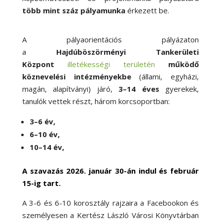
több mint száz pályamunka
érkezett be.
A pályaorientációs pályázaton
a
Hajdúböszörményi Tankerületi
Központ
illetékességi területén
működő
köznevelési intézményekbe
(állami, egyházi,
magán, alapítványi) járó,
3–14 éves
gyerekek,
tanulók vettek részt, három korcsoportban:
3–6 év,
6–10 év,
10–14 év,
A szavazás 2026. január 30-án indul
és február
15-ig tart.
A 3-6 és 6-10 korosztály rajzaira a Facebookon és
személyesen a Kertész László Városi Könyvtárban