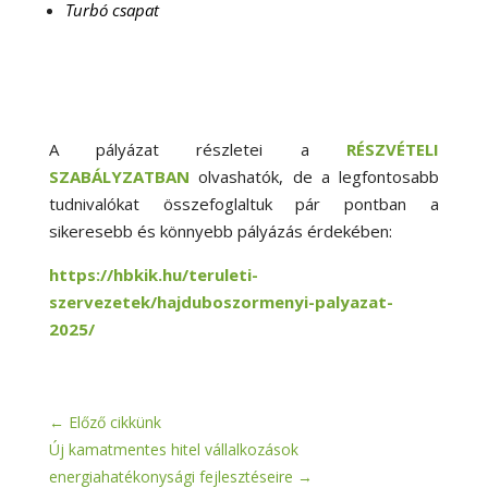
Turbó csapat
A pályázat részletei a
RÉSZVÉTELI
SZABÁLYZATBAN
olvashatók, de a legfontosabb
tudnivalókat összefoglaltuk pár pontban a
sikeresebb és könnyebb pályázás érdekében:
https://hbkik.hu/teruleti-
szervezetek/hajduboszormenyi-palyazat-
2025/
←
Előző cikkünk
Új kamatmentes hitel vállalkozások
energiahatékonysági fejlesztéseire
→