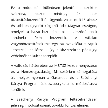
Ez a módosítás különösen jelentős a szektor
számára, hiszen mintegy 24 ezer
biztosításközvetítő és ügynök, valamint 346 alkusz
és többes ügynöki cég működik Magyarországon,
amelyek a hazai biztosítási piac szerződéseinek
körülbelül felét közvetítik. A vállalati
vagyonbiztosítások mintegy 80 százaléka is rajtuk
keresztül jön létre – így a kkv-szektor pénzügyi
védelmében kulcsszereplők.
A változás hátterében az MBTSZ kezdeményezése
és a Nemzetgazdasági Minisztérium támogatása
áll, melyek nyomán a Garantiqa és a Széchenyi
Kártya Program üzletszabályzatai is módosításra
kerültek.
A Széchenyi Kártya Program feltételrendszer
jelenlegi módosításának további fontos elemei: