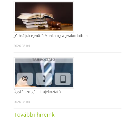
„Csináljuk együtt”: Munkajog a gyakorlatban!
2026.08.04.
Ügyfélszolgálati tájékoztató
2026.08.04.
További híreink