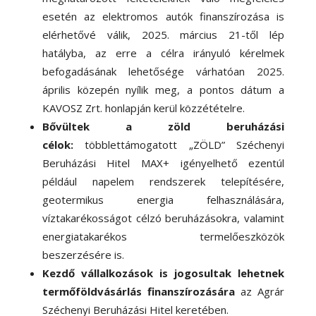
esetén az elektromos autók finanszírozása is
elérhetővé válik, 2025. március 21-től lép
hatályba, az erre a célra irányuló kérelmek
befogadásának lehetősége várhatóan 2025.
április közepén nyílik meg, a pontos dátum a
KAVOSZ Zrt. honlapján kerül közzétételre.
Bővültek a zöld beruházási
célok:
többlettámogatott „ZÖLD” Széchenyi
Beruházási Hitel MAX+ igényelhető ezentúl
például napelem rendszerek telepítésére,
geotermikus energia felhasználására,
víztakarékosságot célzó beruházásokra, valamint
energiatakarékos termelőeszközök
beszerzésére is.
Kezdő vállalkozások is jogosultak lehetnek
termőföldvásárlás finanszírozására
az Agrár
Széchenyi Beruházási Hitel keretében.