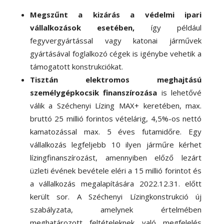
Megszűnt a kizárás a védelmi ipari
vállalkozások esetében,
így például
fegyvergyártással vagy katonai járművek
gyártásával foglalkozó cégek is igénybe vehetik a
támogatott konstrukciókat.
Tisztán elektromos meghajtású
személygépkocsik finanszírozása
is lehetővé
válik a Széchenyi Lízing MAX+ keretében, max.
bruttó 25 millió forintos vételárig, 4,5%-os nettó
kamatozással max. 5 éves futamidőre. Egy
vállalkozás legfeljebb 10 ilyen járműre kérhet
lízingfinanszírozást, amennyiben előző lezárt
üzleti évének bevétele eléri a 15 millió forintot és
a vállalkozás megalapítására 2022.12.31. előtt
került sor. A Széchenyi Lízingkonstrukció új
szabályzata, amelynek értelmében
meghatározott feltételeknek való megfelelés