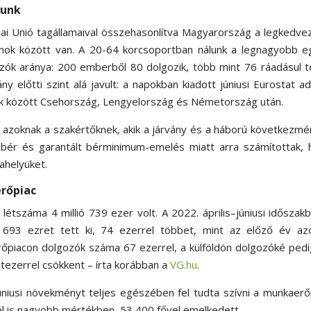
yunk
pai Unió tagállamaival összehasonlítva Magyarország a legkedv
amok között van.
A 20-64 korcsoportban nálunk a legnagyobb e
zók aránya: 200 emberből 80 dolgozik, több mint 76 ráadásul t
ny előtti szint alá javult: a napokban kiadott júniusi Eurostat a
gok között Csehország, Lengyelország és Németország után.
uk azoknak a szakértőknek, akik a járvány és a háború következmé
lbér és garantált bérminimum-emelés miatt arra számítottak, 
ahelyüket.
erőpiac
létszáma 4 millió 739 ezer volt. A 2022. április–júniusi időszak
ió 693 ezret tett ki, 74 ezerrel többet, mint az előző év az
rőpiacon dolgozók száma 67 ezerrel, a külföldön dolgozóké ped
tezerrel csökkent – írta korábban a
VG.hu
.
niusi növekményt teljes egészében fel tudta szívni a munkaerő
nél is nagyobb mértékben, 53 400 fővel emelkedett.