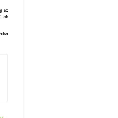
ég az
zások
ikai
ra
→