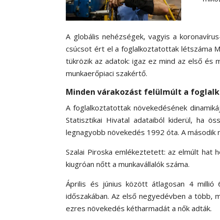
A globális nehézségek, vagyis a koronavírus
csúcsot ért el a foglalkoztatottak létszáma
tükrözik az adatok: igaz ez mind az első és
munkaerőpiaci szakértő.
Minden várakozást felülmúlt a foglal
A foglalkoztatottak növekedésének dinamikáj
Statisztikai Hivatal adataiból kiderül, ha
legnagyobb növekedés 1992 óta. A második n
Szalai Piroska emlékeztetett:
az elmúlt hat 
kiugróan nőtt a munkavállalók száma.
Április és június között átlagosan 4 mill
időszakában. Az első negyedévben a több, 
ezres növekedés kétharmadát a nők adták.