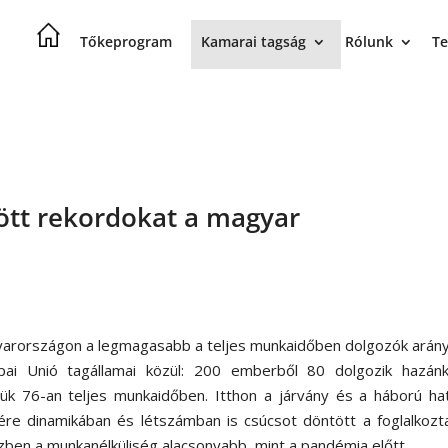
Tőkeprogram
Kamarai tagság
Rólunk
Te
ött rekordokat a magyar
arországon a legmagasabb a teljes munkaidőben dolgozók arány
pai Unió tagállamai közül: 200 emberből 80 dolgozik hazánk
lük 76-an teljes munkaidőben. Itthon a járvány és a háború ha
nére dinamikában és létszámban is csúcsot döntött a foglalkozt
zben a munkanélküliség alacsonyabb, mint a pandémia előtt.