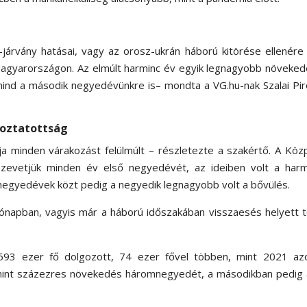
-járvány hatásai, vagy az orosz-ukrán háború kitörése ellenére 
 Magyarországon.
Az elmúlt harminc év egyik legnagyobb növeke
 mind a második negyedévünkre is
– mondta a VG.hu-nak Szalai Pi
koztatottság
a minden várakozást felülmúlt – részletezte a szakértő. A Köz
 összevetjük minden év első negyedévét, az ideiben volt a har
egyedévek közt pedig a negyedik legnagyobb volt a bővülés.
hónapban, vagyis már a háború időszakában visszaesés helyett 
ió 693 ezer fő dolgozott, 74 ezer fővel többen, mint 2021 az
mint százezres növekedés háromnegyedét, a másodikban pedig 