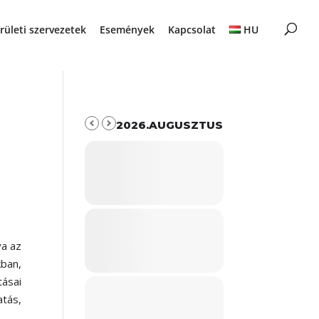
rületi szervezetek
Események
Kapcsolat
HU
2026.AUGUSZTUS
a az
ban,
tásai
atás,