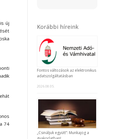
is új
Korábbi híreink
dését
roska
ponti
Fontos változások az elektronikus
madik
adatszolgáltatásban
2026.08.05.
tehát
onos
a 74
„Csináljuk együtt”: Munkajog a
gyakorlatban!