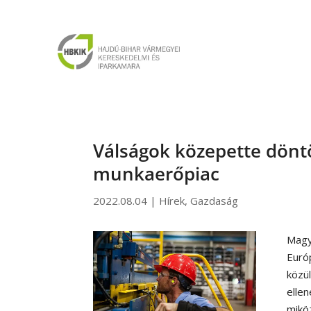
Válságok közepette dönt
munkaerőpiac
2022.08.04
|
Hírek
,
Gazdaság
Magy
Euró
közü
elle
mikö