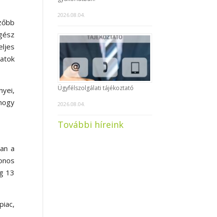
2026.08.04.
ezőbb
gész
eljes
datok
Ügyfélszolgálati tájékoztató
nyei,
hogy
2026.08.04.
További híreink
ban a
onos
ig 13
piac,