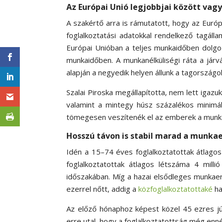
Az Európai Unió legjobbjai között vag
A szakértő arra is rámutatott, hogy az Euró
foglalkoztatási adatokkal rendelkező tagáll
Európai Unióban a teljes munkaidőben dolgo
munkaidőben.
A munkanélküliségi ráta a járvá
alapján a negyedik helyen állunk a tagorszá
Szalai Piroska megállapította, nem lett igaz
valamint a mintegy húsz százalékos minimá
tömegesen veszítenék el az emberek a munk
Hosszú távon is stabil marad a munka
Idén a 15–74 éves foglalkoztatottak átlagos 
foglalkoztatottak átlagos létszáma 4 mill
időszakában. Míg a hazai elsődleges munkae
ezerrel nőtt, addig a
közfoglalkoztatottaké
ha
Az előző hónaphoz képest közel 45 ezres jú
erre utal, hogy a foglalkoztatottság még en