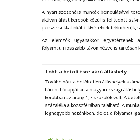
A nyári szezonális munkák beindulásával tet
aktívan állást keresők közül is fel tudott szí
persze sokkal inkább kivételnek tekinthetők,
Az elemzők ugyanakkor egyetértenek ab
folyamat.
Hosszabb távon nézve is tartósan 
Több a betöltésre váró álláshely
Tovább nőtt a betöltetlen álláshelyek szám
három hónapjában a magyarországi álláshely
korábban az arány 1,7 százalék volt. A betö
százaléka a közszférában található. A munka
legnagyobb hazánkban, de ez a folyamat iga
←
Előző cikkünk