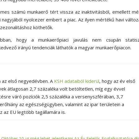
emes számú munkaerő tért vissza az inaktivitásból, emellett m
vni nagyjából nyolcezer embert a piac.
Az ilyen mértékű havi válto
 szezonalitáshoz köthetők.
ban, hogy a munkaerőpiaci javulás nem csupán statiszt
kedvező irányú tendenciák láthatók a magyar munkaerőpiacon.
a az első negyedévben. A
KSH adataiból kiderül
, hogy az év első
ek átlagosan 2,7 százaléka volt betöltetlen, míg egy évvel
ltésre váró pozíciók 2,5 százaléka a versenyszférában, 3,7
erőhiány az egészségügyben, valamint az ipar területein a
z az EU legtöbb tagállamára is.
Október 10-ig még lehet jelentkezni Az Év Felelős Foglalkoztatója díj