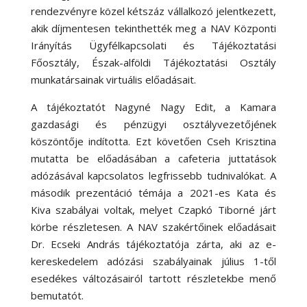
rendezvényre közel kétszáz vállalkozó jelentkezett,
akik díjmentesen tekinthették meg a NAV Központi
Irányítás Ügyfélkapcsolati és Tájékoztatási
Főosztály, Észak-alföldi Tájékoztatási Osztály
munkatársainak virtuális előadásait.
A tájékoztatót Nagyné Nagy Edit, a Kamara
gazdasági és pénzügyi osztályvezetőjének
köszöntője indította. Ezt követően Cseh Krisztina
mutatta be előadásában a cafeteria juttatások
adózásával kapcsolatos legfrissebb tudnivalókat. A
második prezentáció témája a 2021-es Kata és
Kiva szabályai voltak, melyet Czapkó Tiborné járt
körbe részletesen. A NAV szakértőinek előadásait
Dr. Ecseki András tájékoztatója zárta, aki az e-
kereskedelem adózási szabályainak július 1-től
esedékes változásairól tartott részletekbe menő
bemutatót.