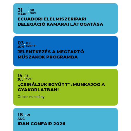
31
30
NOV
MÁRC
ECUADORI ÉLELMISZERIPARI
DELEGÁCIÓ KAMARAI LÁTOGATÁSA
03
09
SZEPT
JÚN
JELENTKEZÉS A MEGTARTÓ
MŰSZAKOK PROGRAMBA
15
18
NOV
JÚL
„CSINÁLJUK EGYÜTT”: MUNKAJOG A
GYAKORLATBAN!
Online esemény
18
21
AUG
IRAN CONFAIR 2026