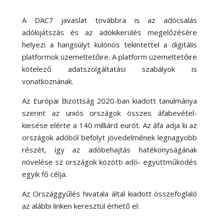
A DAC7 javaslat továbbra is az adócsalás
adókijátszás és az adókikerülés megelőzésére
helyezi a hangsúlyt különös tekintettel a digitális
platformok üzemeltetőire. A platform üzemeltetőire
kötelező adatszolgáltatási szabályok is
vonatkoznának.
Az Európai Bizottság 2020-ban kiadott tanulmánya
szerint az uniós országok összes áfabevétel-
kiesése elérte a 140 milliárd eurót. Az áfa adja ki az
országok adóból befolyt jövedelmének legnagyobb
részét, így az adóbehajtás hatékonyságának
növelése sz országok közötti adó- együttműködés
egyik fő célja.
Az Országgyűlés hivatala által kiadott összefoglaló
az alábbi linken keresztül érhető el: