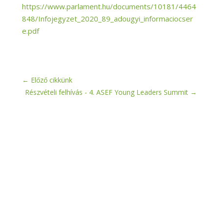
https://www.parlament.hu/documents/10181/4464
848/Infojegyzet_2020_89_adougyi_informaciocser
e.pdf
←
Előző cikkünk
Részvételi felhívás - 4. ASEF Young Leaders Summit
→