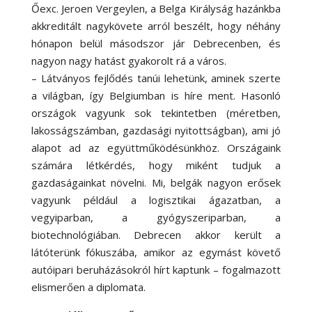
Őexc. Jeroen Vergeylen, a Belga Királyság hazánkba
akkreditált nagykövete arról beszélt, hogy néhány
hónapon belül másodszor jár Debrecenben, és
nagyon nagy hatást gyakorolt rá a város.
– Látványos fejlődés tanúi lehetünk, aminek szerte
a világban, így Belgiumban is híre ment. Hasonló
országok vagyunk sok tekintetben (méretben,
lakosságszámban, gazdasági nyitottságban), ami jó
alapot ad az együttműködésünkhöz. Országaink
számára létkérdés, hogy miként tudjuk a
gazdaságainkat növelni. Mi, belgák nagyon erősek
vagyunk például a logisztikai ágazatban, a
vegyiparban, a gyógyszeriparban, a
biotechnológiában. Debrecen akkor került a
látóterünk fókuszába, amikor az egymást követő
autóipari beruházásokról hírt kaptunk – fogalmazott
elismerően a diplomata.