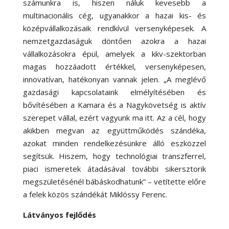
számunkra is, hiszen náluk kevesebb a
multinacionális cég, ugyanakkor a hazai kis- és
középvállalkozásaik rendkívül versenyképesek. A
nemzetgazdaságuk döntően azokra a hazai
vállalkozásokra épül, amelyek a kkv-szektorban
magas hozzáadott értékkel, versenyképesen,
innovatívan, hatékonyan vannak jelen. „A meglévő
gazdasági kapcsolataink elmélyítésében és
bővítésében a Kamara és a Nagykövetség is aktív
szerepet vállal, ezért vagyunk ma itt. Az a cél, hogy
akikben megvan az együttműködés szándéka,
azokat minden rendelkezésünkre álló eszközzel
segítsük. Hiszem, hogy technológiai transzferrel,
piaci ismeretek átadásával további sikersztorik
megszületésénél bábáskodhatunk” – vetítette előre
a felek közös szándékát Miklóssy Ferenc.
Látványos fejlődés