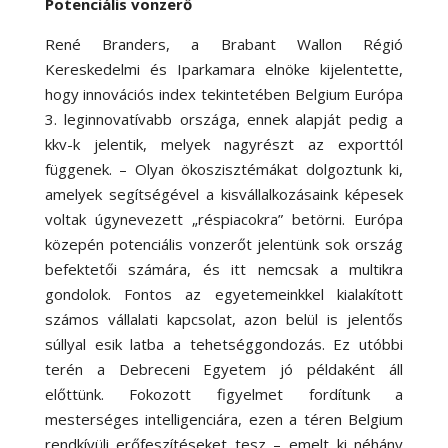
Potenciális vonzerő
René Branders, a Brabant Wallon Régió
Kereskedelmi és Iparkamara elnöke kijelentette,
hogy innovációs index tekintetében Belgium Európa
3. leginnovatívabb országa, ennek alapját pedig a
kkv-k jelentik, melyek nagyrészt az exporttól
függenek. – Olyan ökoszisztémákat dolgoztunk ki,
amelyek segítségével a kisvállalkozásaink képesek
voltak úgynevezett „réspiacokra” betörni. Európa
közepén potenciális vonzerőt jelentünk sok ország
befektetői számára, és itt nemcsak a multikra
gondolok. Fontos az egyetemeinkkel kialakított
számos vállalati kapcsolat, azon belül is jelentős
súllyal esik latba a tehetséggondozás. Ez utóbbi
terén a Debreceni Egyetem jó példaként áll
előttünk. Fokozott figyelmet fordítunk a
mesterséges intelligenciára, ezen a téren Belgium
rendkívüli erőfeszítéseket tesz – emelt ki néhány