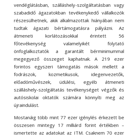
vendéglátásban, szálláshely-szolgáltatásban vagy
szabadidő ágazatokban tevékenykedő vállalkozók
részesülhetnek, akik alkalmazottak hiányában nem
tudtak ágazati bértámogatásra pályázni. Az
átmeneti korlátozásokkal érintett 56
főtevékenység valamelyikét folytató
önfoglalkoztatók a garantált bérminimummal
megegyező összeget kaphatnak. A 219 ezer
forintos egyszeri támogatás mások mellett a
fodrászok, kozmetikusok, idegenvezetők,
előadóművészek, üdülési, egyéb átmeneti
szálláshely-szolgáltatás tevékenységet végzők és
autósiskolai oktatók számára könnyíti meg az
újraindulást.
Mostanáig több mint 77 ezer igénylés érkezett be
összesen mintegy 17 milliárd forint értékben –
ismertette az adatokat az ITM. Csaknem 70 ezer