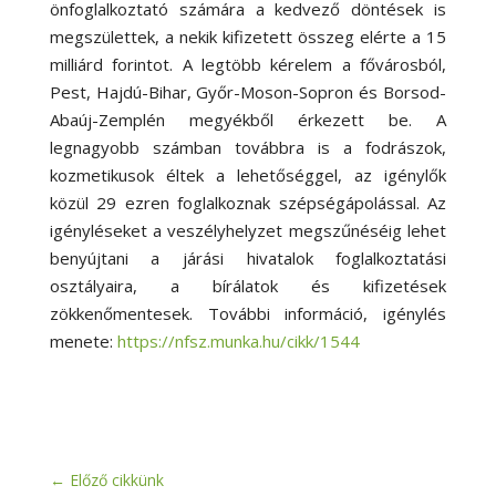
önfoglalkoztató számára a kedvező döntések is
megszülettek, a nekik kifizetett összeg elérte a 15
milliárd forintot. A legtöbb kérelem a fővárosból,
Pest, Hajdú-Bihar, Győr-Moson-Sopron és Borsod-
Abaúj-Zemplén megyékből érkezett be. A
legnagyobb számban továbbra is a fodrászok,
kozmetikusok éltek a lehetőséggel, az igénylők
közül 29 ezren foglalkoznak szépségápolással. Az
igényléseket a veszélyhelyzet megszűnéséig lehet
benyújtani a járási hivatalok foglalkoztatási
osztályaira, a bírálatok és kifizetések
zökkenőmentesek. További információ, igénylés
menete:
https://nfsz.munka.hu/cikk/1544
←
Előző cikkünk